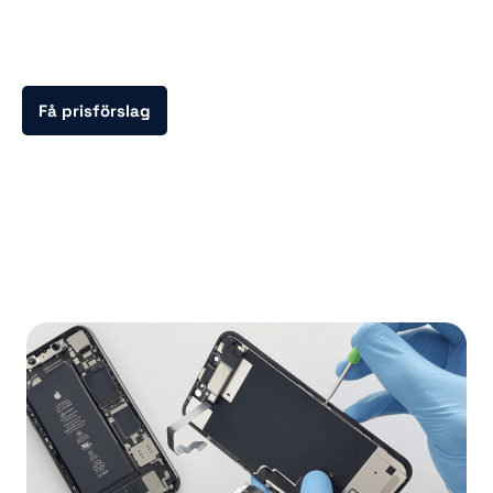
kvalitet – varje gång. Det är just därför vi har högsta
möjliga betyg från våra kunder på Google.
Få prisförslag