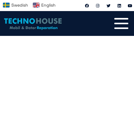
Swedish
English
Techno House | Mobil & Datorreparation i
Göteborg
Laga din mobil & dator i
Göteborg
Har du en trasig mobil, dator eller surfplatta? Oroa
dig inte vi är experter på reparationer av alla slag. Vi
erbjuder snabb service, noggrann felsökning och hög